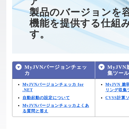
ア
製品のバージョンを
機能を提供する仕組
す。
MyJVNバージョンチェッ
MyJV
カ
集ツー
MyJVNバージョンチェッカ for
MyJVN 
.NET
リング収集ツー
自動起動の設定について
CVSS計
MyJVNバージョンチェッカよくあ
る質問と答え