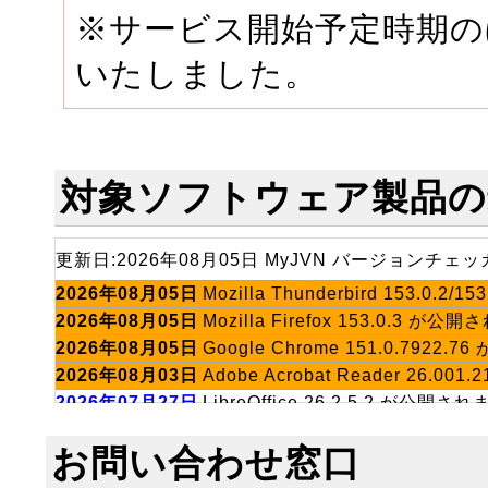
※サービス開始予定時期の
いたしました。
対象ソフトウェア製品の
更新日:2026年08月05日 MyJVN バージョン
2026年08月05日
Mozilla Thunderbird 153.0.
2026年08月05日
Mozilla Firefox 153.0.3 が
2026年08月05日
Google Chrome 151.0.7922
2026年08月03日
Adobe Acrobat Reader 26.0
2026年07月27日
LibreOffice 26.2.5.2 が公開さ
2026年07月22日
JRE 26.0.2/25.0.4/21.0.12/1
お問い合わせ窓口
2026年07月06日
Becky! Internet Mail 2.83.
2026年06月12日
VMware Workstation Player