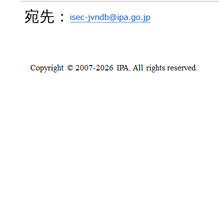
2026年03月06日
iTunes 12.13.10.3 が公開され
宛先：
2025年11月12日
OpenOffice.org 4.1.16 が公
2020年12月09日
Adobe Flash Player (Plug-in
2020年12月09日
Adobe Flash Player (Active
2019年03月27日
Adobe Shockwave Player 12
2018年02月27日
Lunascape 6.15.2 が公開されま
2017年05月08日
Lhaplus 1.7.4.0 が公開されまし
2016年01月08日
QuickTime 7.7.9 が公開されまし