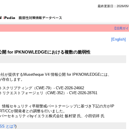
最終更新日：2026/05/
【活用ガイ
[English]
情報公開 for IPKNOWLEDGEにおける複数の脆弱性
社が提供するMusetheque V4 情報公開 for IPKNOWLEDGEには、
が存在します。
クリプティング（CWE-79）- CVE-2026-24662
クエストフォージェリ（CWE-352）- CVE-2026-28761
、情報セキュリティ早期警戒パートナーシップに基づき下記の方がIP
ERT/CCが開発者との調整を行いました。
バーセキュリティbyイエラエ株式会社 飯村望 氏、小田切祥 氏
SS とは?
)