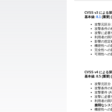
CVSS v3 による
基本値:
8.1
(重要) 
攻撃元区分:
攻撃条件の複
攻撃に必要
利用者の関与
影響の想定範
機密性への影響
完全性への影響
可用性への影
CVSS v4 による
基本値: 8.5 (重要) 
攻撃元区分 (
攻撃条件の複雑
攻撃要件 (A
攻撃に必要な
利用者の関与 
脆弱なシス
機密性への影響