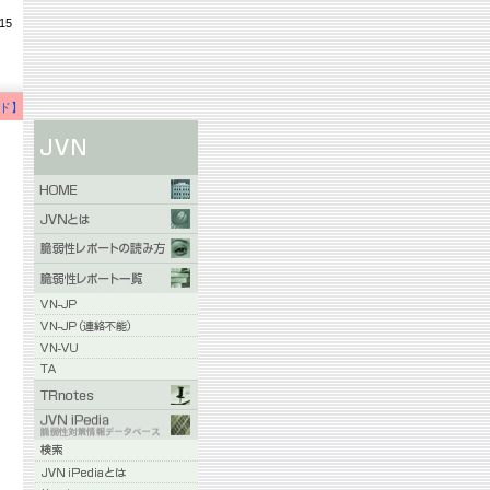
15
ド】