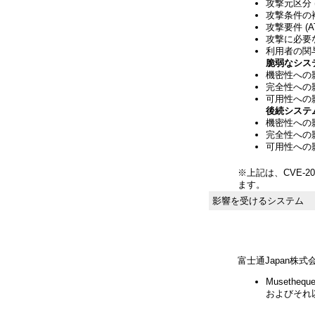
攻撃元区分 (
攻撃条件の複雑
攻撃要件 (A
攻撃に必要な
利用者の関与 
脆弱なシス
機密性への影響
完全性への影響
可用性への影響
後続システ
機密性への影響
完全性への影響
可用性への影響
※上記は、CVE-20
ます。
影響を受けるシステム
富士通Japan株式
Musetheq
およびそれ