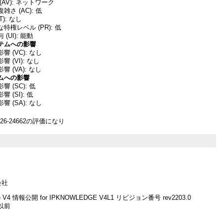
AV): ネットワーク
さ (AC): 低
T): なし
特権レベル (PR): 低
(UI): 能動
テムへの影響
 (VC): なし
 (VI): なし
 (VA): なし
ムへの影響
 (SC): 低
 (SI): 低
 (SA): なし
26-24662の評価になり
会社
ue V4 情報公開 for IPKNOWLEDGE V4L1 リビジョン番号 rev2203.0
以前