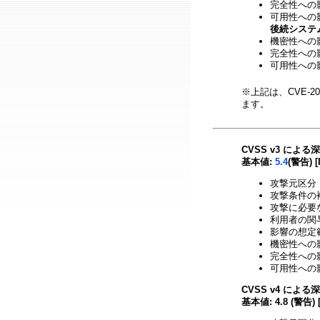
完全性への影響
可用性への影響
後続システ
機密性への影響
完全性への影響
可用性への影響
※上記は、CVE-20
ます。
CVSS v3 による
基本値:
5.4
(警告) [
攻撃元区分 
攻撃条件の複
攻撃に必要な
利用者の関与
影響の想定範
機密性への影
完全性への影
可用性への影
CVSS v4 による
基本値: 4.8 (警告) 