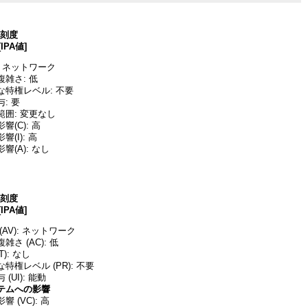
深刻度
[IPA値]
 ネットワーク
雑さ: 低
な特権レベル: 不要
: 要
囲: 変更なし
(C): 高
(I): 高
響(A): なし
深刻度
[IPA値]
AV): ネットワーク
さ (AC): 低
T): なし
特権レベル (PR): 不要
(UI): 能動
テムへの影響
 (VC): 高