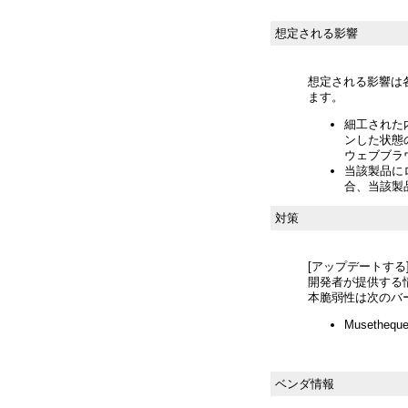
想定される影響
想定される影響は
ます。
細工された
ンした状態
ウェブブラウ
当該製品に
合、当該製品
対策
[アップデートする
開発者が提供する
本脆弱性は次のバ
Musetheq
ベンダ情報