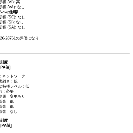
 (VI): 高
 (VA): なし
ムへの影響
 (SC): なし
 (SI): なし
 (SA): なし
26-28761の評価になり
深刻度
IPA値]
: ネットワーク
雑さ : 低
特権レベル : 低
 : 必要
囲 : 変更あり
響 : 低
響 : 低
響 : なし
深刻度
[IPA値]