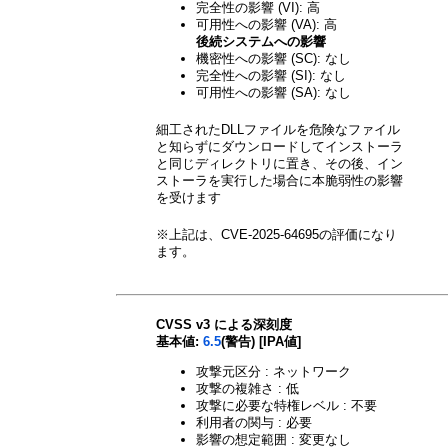
完全性の影響 (VI): 高
可用性への影響 (VA): 高
後続システムへの影響
機密性への影響 (SC): なし
完全性への影響 (SI): なし
可用性への影響 (SA): なし
細工されたDLLファイルを危険なファイル
と知らずにダウンロードしてインストーラ
と同じディレクトリに置き、その後、イン
ストーラを実行した場合に本脆弱性の影響
を受けます
※上記は、CVE-2025-64695の評価になり
ます。
CVSS v3 による深刻度
基本値:
6.5
(警告) [IPA値]
攻撃元区分 : ネットワーク
攻撃の複雑さ : 低
攻撃に必要な特権レベル : 不要
利用者の関与 : 必要
影響の想定範囲 : 変更なし