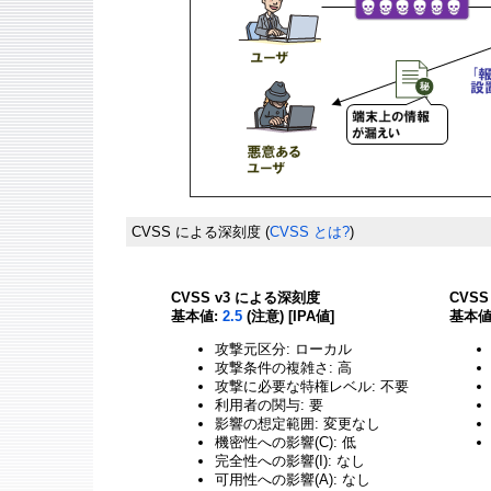
CVSS による深刻度
(
CVSS とは?
)
CVSS v3 による深刻度
CVS
基本値:
2.5
(注意) [IPA値]
基本値
攻撃元区分: ローカル
攻撃条件の複雑さ: 高
攻撃に必要な特権レベル: 不要
利用者の関与: 要
影響の想定範囲: 変更なし
機密性への影響(C): 低
完全性への影響(I): なし
可用性への影響(A): なし