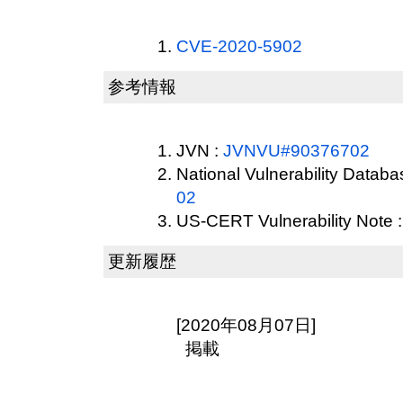
CVE-2020-5902
参考情報
JVN :
JVNVU#90376702
National Vulnerability Datab
02
US-CERT Vulnerability Note 
更新履歴
[2020年08月07日]
掲載