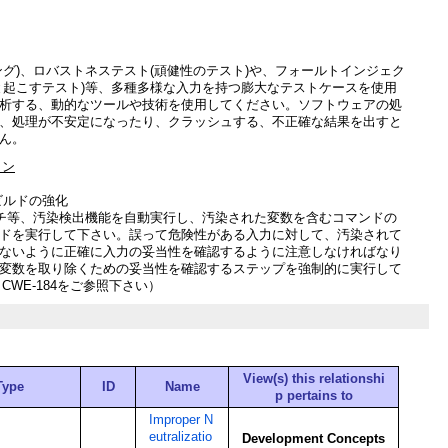
ング)、ロバストネステスト(頑健性のテスト)や、フォールトインジェク
と起こすテスト)等、多種多様な入力を持つ膨大なテストケースを使用
析する、動的なツールや技術を使用してください。ソフトウェアの処
、処理が不安定になったり、クラッシュする、不正確な結果を出すと
ん。
ョン
ビルドの強化
 スイッチ等、汚染検出機能を自動実行し、汚染された変数を含むコマンドの
ドを実行して下さい。誤って危険性がある入力に対して、汚染されて
ないように正確に入力の妥当性を確認するように注意しなければなり
変数を取り除くための妥当性を確認するステップを強制的に実行して
、CWE-184をご参照下さい）
View(s) this relationshi
Type
ID
Name
p pertains to
Improper N
eutralizatio
Development Concepts