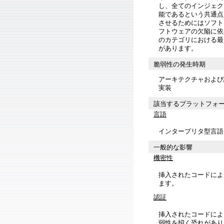
し、全てのインジェク
能であるという共通点
させるためにはソフト
フトウェアの欠陥に依
のカテゴリにおける最
があります。
脆弱性の発生時期
アーキテクチャおよび
実装
該当するプラットフォ
言語
インタープリタ型言語
一般的な影響
機密性
挿入されたコードによ
ます。
認証
挿入されたコードによ
弱性を招く恐れがあり