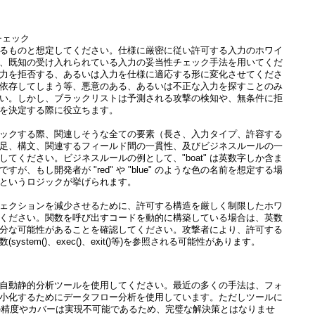
チェック
るものと想定してください。仕様に厳密に従い許可する入力のホワイ
、既知の受け入れられている入力の妥当性チェック手法を用いてくだ
力を拒否する、あるいは入力を仕様に適応する形に変化させてくださ
依存してしまう等、悪意のある、あるいは不正な入力を探すことのみ
い。しかし、ブラックリストは予測される攻撃の検知や、無条件に拒
を決定する際に役立ちます。
ックする際、関連しそうな全ての要素（長さ、入力タイプ、許容する
足、構文、関連するフィールド間の一貫性、及びビジネスルールの一
てください。ビジネスルールの例として、"boat" は英数字しか含ま
が、もし開発者が "red" や "blue" のような色の名前を想定する場
というロジックが挙げられます。
ェクションを減少させるために、許可する構造を厳しく制限したホワ
ください。関数を呼び出すコードを動的に構築している場合は、英数
分な可能性があることを確認してください。攻撃者により、許可する
ystem()、exec()、exit()等)を参照される可能性があります。
自動静的分析ツールを使用してください。最近の多くの手法は、フォ
小化するためにデータフロー分析を使用しています。ただしツールに
% の精度やカバーは実現不可能であるため、完璧な解決策とはなりませ