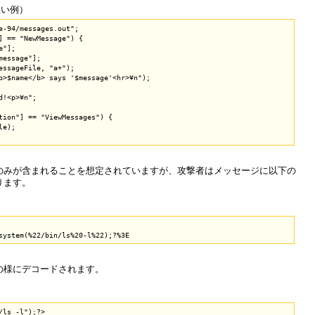
悪い例）
e-94/messages.out";

] == "NewMessage") {

"];

message"];

essageFile, "a+");

b>$name</b> says '$message'<hr>¥n");

!<p>¥n";

tion"] == "ViewMessages") {

e);

、データのみが含まれることを想定されていますが、攻撃者はメッセージに以下の
ります。
の様にデコードされます。