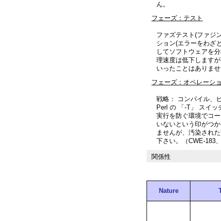
ん。
フェーズ：テスト
ファズテスト(ファジ
ション(エラーをわざ
してソフトウェアを分
理速度は低下しますが
いったことはありませ
フェーズ：オペレーシ
戦略： コンパイル、
Perl の 「-T」
実行を防ぐ環境でコー
いないという印がつか
ませんが、汚染された
下さい。（CWE-183
関係性
Nature