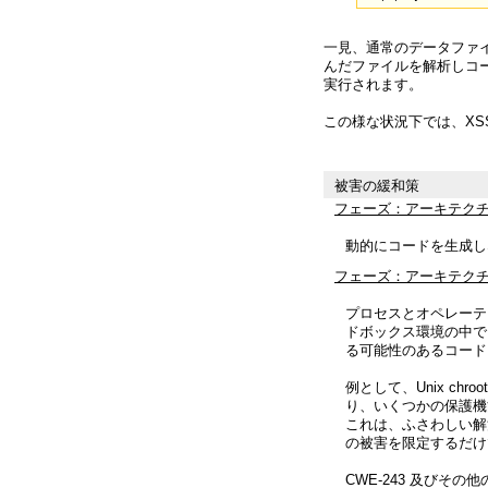
一見、通常のデータファイ
んだファイルを解析しコ
実行されます。
この様な状況下では、XSS
被害の緩和策
フェーズ：アーキテク
動的にコードを生成し
フェーズ：アーキテク
プロセスとオペレーティ
ドボックス環境の中で
る可能性のあるコード
例として、Unix chr
り、いくつかの保護機
これは、ふさわしい解
の被害を限定するだけ
CWE-243 及びその