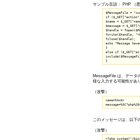
サンプル言語： PHP （
$MessageFile = "cw
if ($_GET["action"
$name = $_GET["name
$message = $_GET["
$handle = fopen($M
fwrite($handle, "<
fclose($handle);

echo "Message Saved
}

else if ($_GET["ac
include($MessageFil
MessageFile は
様な入力する可能性があ
（攻撃）
name=h4x0r

このメッセージは、以下
（攻撃）