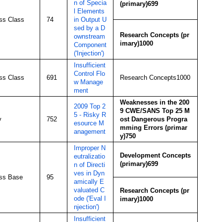
n of Specia
(primary)699
l Elements
s Class
74
in Output U
sed by a D
Research Concepts (pr
ownstream
imary)1000
Component
('Injection')
Insufficient
Control Flo
s Class
691
Research Concepts1000
w Manage
ment
Weaknesses in the 200
2009 Top 2
9 CWE/SANS Top 25 M
5 - Risky R
y
752
ost Dangerous Progra
esource M
mming Errors (primar
anagement
y)750
Improper N
Development Concepts
eutralizatio
(primary)699
n of Directi
ves in Dyn
ss Base
95
amically E
valuated C
Research Concepts (pr
ode ('Eval I
imary)1000
njection')
Insufficient