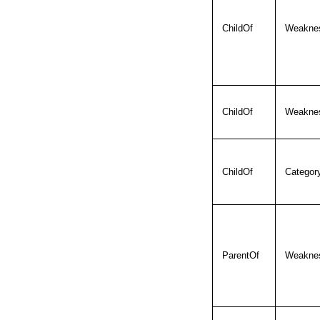
ChildOf
Weaknes
ChildOf
Weaknes
ChildOf
Categor
ParentOf
Weakne