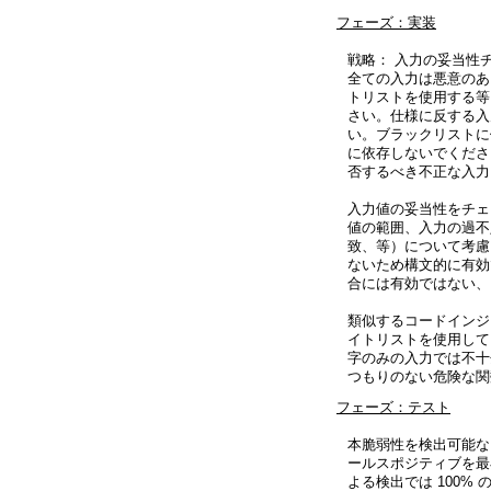
フェーズ：実装
戦略： 入力の妥当性
全ての入力は悪意のあ
トリストを使用する等
さい。仕様に反する入
い。ブラックリストに
に依存しないでくださ
否するべき不正な入力
入力値の妥当性をチェ
値の範囲、入力の過不
致、等）について考慮し
ないため構文的に有効です
合には有効ではない、
類似するコードインジ
イトリストを使用して
字のみの入力では不十
つもりのない危険な関数(s
フェーズ：テスト
本脆弱性を検出可能な
ールスポジティブを最
よる検出では 100