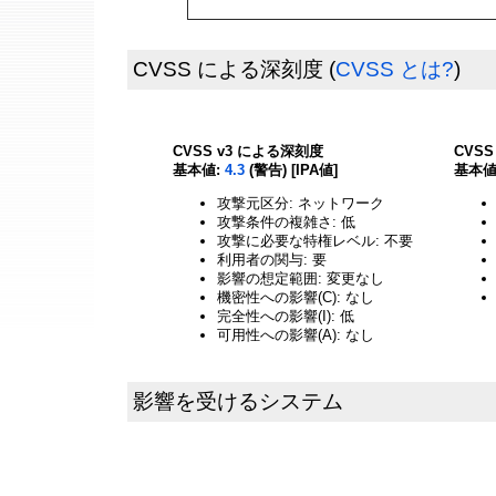
CVSS による深刻度
(
CVSS とは?
)
CVSS v3 による深刻度
CVS
基本値:
4.3
(警告) [IPA値]
基本値
攻撃元区分: ネットワーク
攻撃条件の複雑さ: 低
攻撃に必要な特権レベル: 不要
利用者の関与: 要
影響の想定範囲: 変更なし
機密性への影響(C): なし
完全性への影響(I): 低
可用性への影響(A): なし
影響を受けるシステム