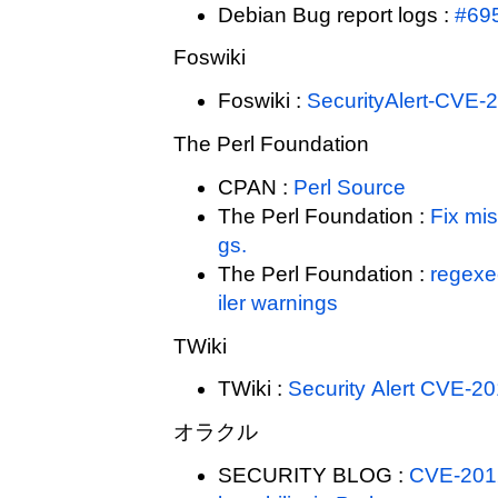
Debian Bug report logs :
#69
Foswiki
Foswiki :
SecurityAlert-CVE-
The Perl Foundation
CPAN :
Perl Source
The Perl Foundation :
Fix mis
gs.
The Perl Foundation :
regexe
iler warnings
TWiki
TWiki :
Security Alert CVE-2
オラクル
SECURITY BLOG :
CVE-2012