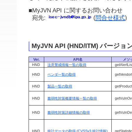
■MyJVN API に関するお問い合わせ
宛先:
(
問合せ様式
)
MyJVN API (HND/ITM) バージョ
Ver.
API名
メソ
HND
注意警戒情報一覧の取得
getAlertLis
HND
ベンダ一覧の取得
getVendorL
HND
製品一覧の取得
getProduct
HND
脆弱性対策概要情報一覧の取得
getVulnOv
HND
脆弱性対策詳細情報の取得
getVulnDet
HND
統計データの取得 (CVSSv3 統計情報)
getStatisti