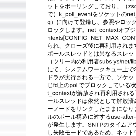
ットをポーリングしており、（zsock_po
で）k_poll_eventをソケットのnet_c
q）に向けて登録し、参照やロックを
ロックします。net_contextオ
ntexts[CONFIG_NET_MAX_
られ、クローズ後に再利用されます。sn
ポールスレッドとは異なるスレッ
（ツリー内の利用者subs ys/net/lib/con
にて、システムワークキュー上でS
ドラが実行される一方で、ソケッ
じfd上のpollでブロックしてい
t_contextが解放され再利用さ
ールスレッドは依然として解放済
ーノードをリンクしたままになり
ルのポール構造に対するuse-after
が発生します。SNTPのタイムア
し失敗モードであるため、ネット