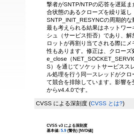
撃者がSNTP/NTPの応答を遅延
合状態のあるクローズを繰り返し（さ
SNTP_INIT_RESYNCの周
最も考えられる結果はネットワー
シュ（サービス拒否）であり、解
ロットが再割り当てされる際にメ
性もあります。修正は、クローズ処理をne
e_close（NET_SOCKET_SERV
S）を通じてソケットサービスス
ル処理を行う同一スレッドがクロ
て競合を排除しています。影響を受け
からv4.4.0です。
CVSS による深刻度
(
CVSS とは?
)
CVSS v3 による深刻度
基本値:
5.9
(警告) [NVD値]