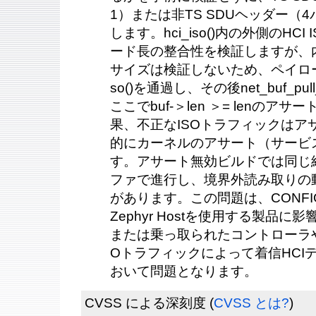
1）または非TS SDUヘッダー（4
します。hci_iso()内の外側のHC
ード長の整合性を検証しますが、
サイズは検証しないため、ペイロード
so()を通過し、その後net_buf_pu
ここでbuf-＞len ＞= lenの
果、不正なISOトラフィックはア
的にカーネルのアサート（サービ
す。アサート無効ビルドでは同じ
ファで進行し、境界外読み取りの
があります。この問題は、CONFIG
Zephyr Hostを使用する製品
または乗っ取られたコントローラ
Oトラフィックによって着信HCI
おいて問題となります。
CVSS による深刻度
(
CVSS とは?
)