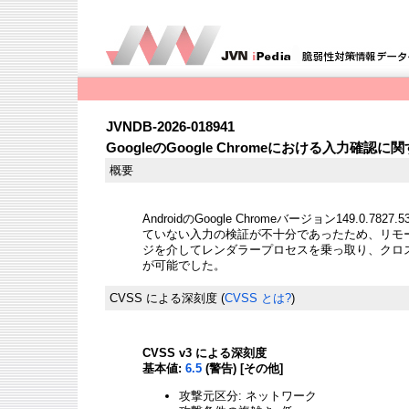
JVNDB-2026-018941
GoogleのGoogle Chromeにおける入力確認
概要
AndroidのGoogle Chromeバージョン149.0.7
ていない入力の検証が不十分であったため、リモー
ジを介してレンダラープロセスを乗っ取り、クロ
が可能でした。
CVSS による深刻度
(
CVSS とは?
)
CVSS v3 による深刻度
基本値:
6.5
(警告) [その他]
攻撃元区分: ネットワーク