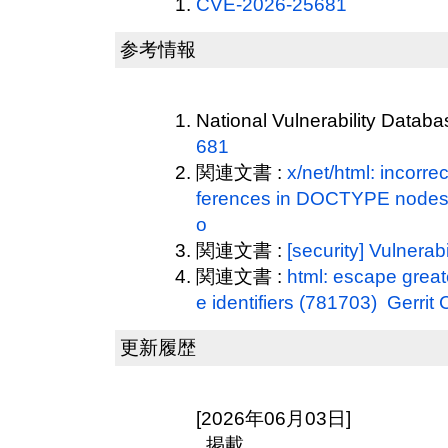
CVE-2026-25681
参考情報
National Vulnerability Datab
681
関連文書 :
x/net/html: incorre
ferences in DOCTYPE nodes
o
関連文書 :
[security] Vulnerabi
関連文書 :
html: escape great
e identifiers (781703) Gerri
更新履歴
[2026年06月03日]
掲載