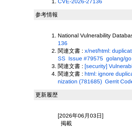
CVE-2026-27136
参考情報
National Vulnerability Datab
136
関連文書 :
x/net/html: duplica
SS Issue #79575 golang/go
関連文書 :
[security] Vulnerabi
関連文書 :
html: ignore duplic
nization (781685) Gerrit Co
更新履歴
[2026年06月03日]
掲載