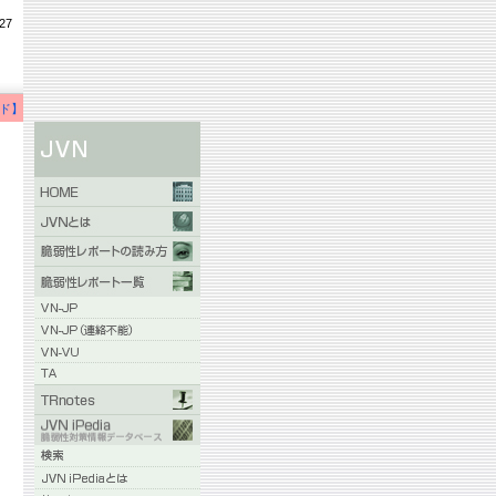
27
ド】