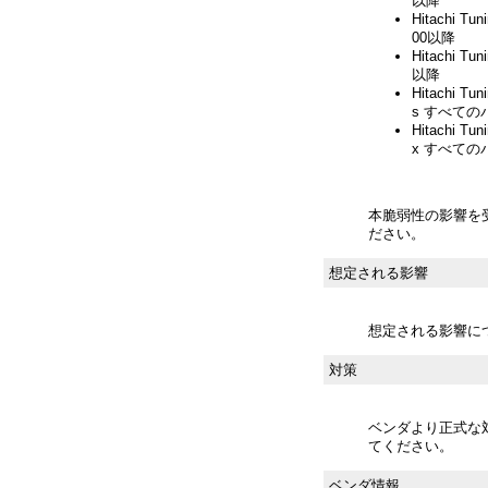
以降
Hitachi Tun
00以降
Hitachi Tun
以降
Hitachi Tun
s すべての
Hitachi Tun
x すべての
本脆弱性の影響を
ださい。
想定される影響
想定される影響に
対策
ベンダより正式な
てください。
ベンダ情報