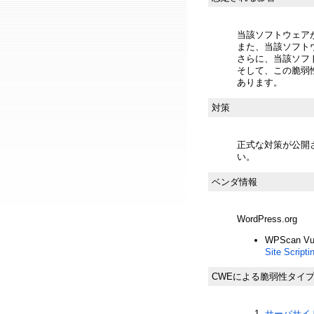
当該ソフトウェア
また、当該ソフト
さらに、当該ソフ
そして、この脆弱
あります。
対策
正式な対策が公開
い。
ベンダ情報
WordPress.org
WPScan Vuln
Site Script
CWEによる脆弱性タイ
サーバサイド