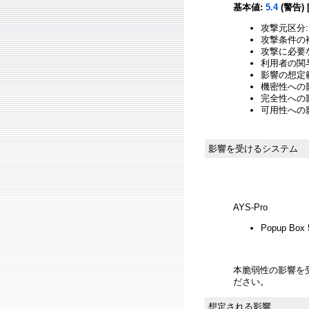
基本値:
5.4
(警告) 
攻撃元区分:
攻撃条件の複
攻撃に必要
利用者の関与
影響の想定範
機密性への影響
完全性への影響
可用性への影
影響を受けるシステム
AYS-Pro
Popup Box
本脆弱性の影響を
ださい。
想定される影響