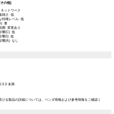
[その他]
 ネットワーク
雑さ: 低
な特権レベル: 低
: 要
囲: 変更あり
(C): 低
(I): 低
響(A): なし
 5.5.0 未満
受ける製品の詳細については、ベンダ情報および参考情報をご確認く