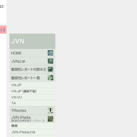
13
ド】