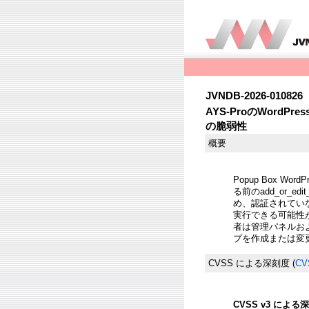
JVNDB-2026-010826
AYS-ProのWord
の脆弱性
概要
Popup Box W
る前のadd_or_e
め、認証されてい
実行できる可能性
者は管理パネルおよ
プを作成または変
CVSS による深刻度
(
CV
CVSS v3 による