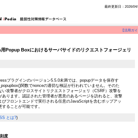
最終更新日：2026/04/
【活用ガイ
Press用Popup Boxにおけるサーバサイドのリクエストフォージェリ
ordPressプラグインのバージョン5.5.0未満では、popupデータを保存す
dit_popupbox()関数でnonceの適切な検証が行われていません。そのた
ない攻撃者がクロスサイトリクエストフォージェリ（CSRF）攻撃を
があります。認証された管理者が悪意のあるページを訪れると、攻撃
びフロントエンドで実行される任意のJavaScriptを含むポップアッ
更することが可能です。
SS とは?
)
深刻度