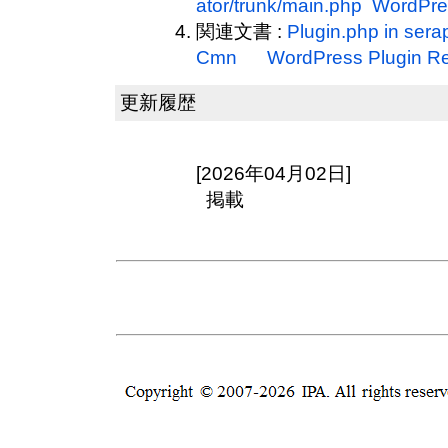
ator/trunk/main.php WordPre
関連文書 :
Plugin.php in serap
Cmn WordPress Plugin Rep
更新履歴
[2026年04月02日]
掲載