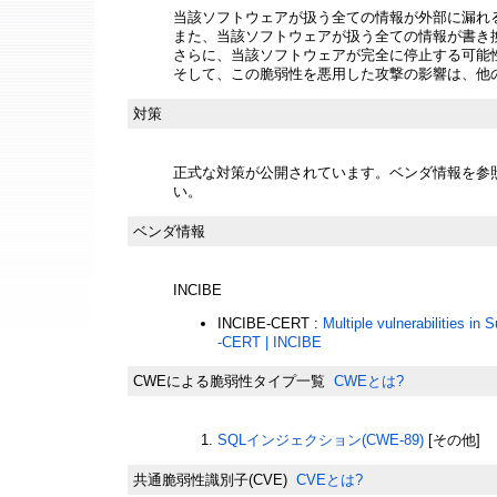
当該ソフトウェアが扱う全ての情報が外部に漏れ
また、当該ソフトウェアが扱う全ての情報が書き
さらに、当該ソフトウェアが完全に停止する可能
そして、この脆弱性を悪用した攻撃の影響は、他
対策
正式な対策が公開されています。ベンダ情報を参
い。
ベンダ情報
INCIBE
INCIBE-CERT :
Multiple vulnerabilities in
-CERT | INCIBE
CWEによる脆弱性タイプ一覧
CWEとは?
SQLインジェクション(CWE-89)
[その他]
共通脆弱性識別子(CVE)
CVEとは?