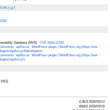
CVEとは?
2182
lnerability Database (NVD) :
CVE-2026-22182
Comments wpDiscuz WordPress plugin | WordPress.org (https://wor
plugins/wpdiscuz/#developers)
Comments wpDiscuz WordPress plugin | WordPress.org (https://wor
plugins/wpdiscuz/)
月19日]
公表日
2026/03/13
登録日
2026/03/19