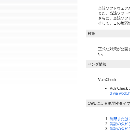
当該ソフトウェア
また、当該ソフト
さらに、当該ソフ
そして、この脆弱
対策
正式な対策が公開
い。
ベンダ情報
VulnCheck
VulnCheck 
d via wpdCh
CWEによる脆弱性タイ
制限またはス
認証の欠如(C
認証の欠如(C