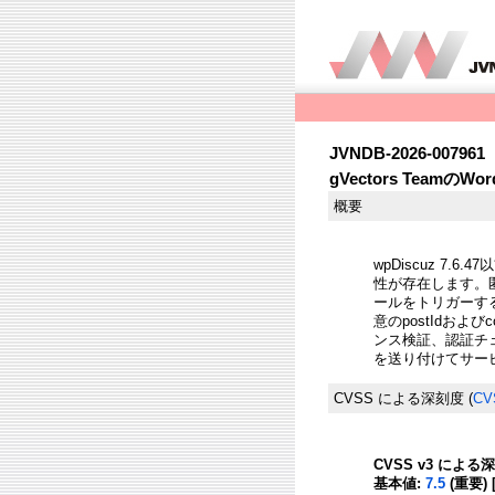
JVNDB-2026-007961
gVectors Teamの
概要
wpDiscuz 7
性が存在します。匿名ユ
ールをトリガーするこ
意のpostIdおよ
ンス検証、認証チ
を送り付けてサー
CVSS による深刻度
(
CV
CVSS v3 による
基本値:
7.5
(重要) 