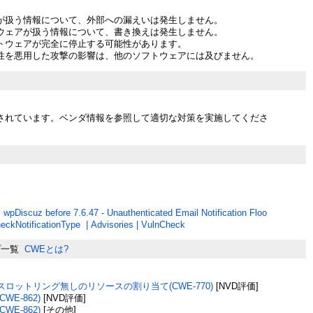
が扱う情報について、外部への漏えいは発生しません。
ウェアが扱う情報について、書き換えは発生しません。
トウェアが完全に停止する可能性があります。
性を悪用した攻撃の影響は、他のソフトウェアには及びません。
されています。ベンダ情報を参照して適切な対策を実施してくださ
:
wpDiscuz before 7.6.47 - Unauthenticated Email Notification Floo
eckNotificationType | Advisories | VulnCheck
プ一覧
CWEとは?
ロットリング無しのリソースの割り当て(CWE-770)
[NVD評価]
WE-862)
[NVD評価]
WE-862)
[その他]