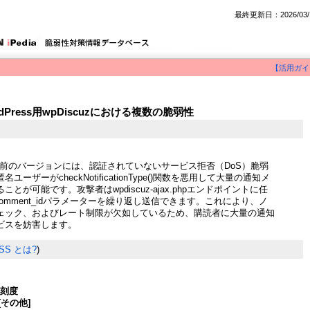
最終更新日：2026/03/
【活用ガイ
WordPress用wpDiscuzにおける複数の脆弱性
.6.47以前のバージョンには、認証されていないサービス拒否（DoS）脆弱
ーザーがcheckNotificationType()関数を悪用して大量の通知メ
とが可能です。攻撃者はwpdiscuz-ajax.phpエンドポイントに任
びcomment_idパラメーターを繰り返し送信できます。これにより、ノ
ェック、およびレート制限が欠如しているため、購読者に大量の通知
ビスを妨害します。
SS とは?
)
深刻度
[その他]