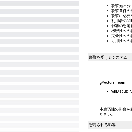
攻撃元区分:
攻撃条件の複
攻撃に必要
利用者の関与
影響の想定範
機密性への影
完全性への影響
可用性への影響
影響を受けるシステム
gVectors Team
wpDiscuz 7
本脆弱性の影響を
ださい。
想定される影響