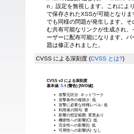
n」設定を無視します。これによ
で保存されたXSSが可能となり
でも同様の問題が発生します。そ
む共有可能なリンクが生成され、
ーザーに配布可能になります。バージ
題は修正されました。
CVSS による深刻度
(
CVSS とは?
)
CVSS v3 による深刻度
基本値:
5.4
(警告) [NVD値]
攻撃元区分: ネットワーク
攻撃条件の複雑さ: 低
攻撃に必要な特権レベル: 低
利用者の関与: 要
影響の想定範囲: 変更あり
機密性への影響(C): 低
完全性への影響(I): 低
可用性への影響(A): なし