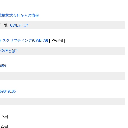
電気株式会社からの情報
プ一覧
CWEとは?
スクリプティング(CWE-79)
[IPA評価]
CVEとは?
059
69049186
月25日]
月25日]