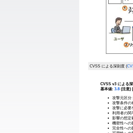
CVSS による深刻度
(
CV
CVSS v3 による
基本値:
3.8
(注意) 
攻撃元区分:
攻撃条件の複
攻撃に必要
利用者の関与
影響の想定範
機密性への影
完全性への影響