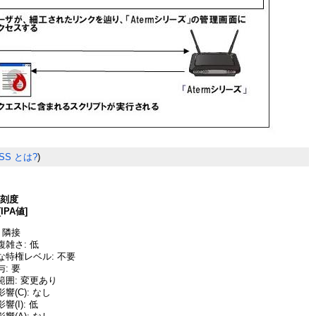
SS とは?
)
深刻度
[IPA値]
 隣接
雑さ: 低
な特権レベル: 不要
: 要
囲: 変更あり
響(C): なし
(I): 低