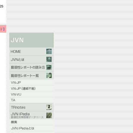
25
ド】