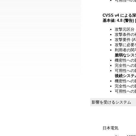
可用性への影
CVSS v4 による
基本値: 4.8 (警告) 
攻撃元区分 
攻撃条件の複雑
攻撃要件 (A
攻撃に必要な
利用者の関与 
脆弱なシス
機密性への影響
完全性への影響
可用性への影響
後続システ
機密性への影響
完全性への影響
可用性への影響
影響を受けるシステム
日本電気