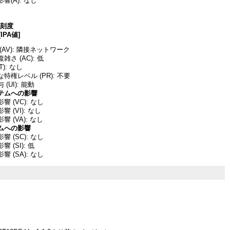
響(A): なし
深刻度
[IPA値]
(AV): 隣接ネットワーク
さ (AC): 低
T): なし
特権レベル (PR): 不要
(UI): 能動
テムへの影響
 (VC): なし
 (VI): なし
 (VA): なし
ムへの影響
 (SC): なし
 (SI): 低
 (SA): なし