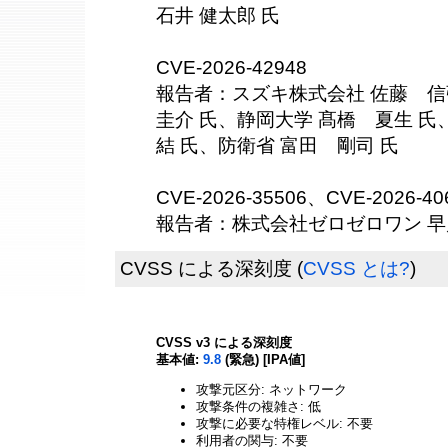
石井 健太郎 氏
CVE-2026-42948
報告者：スズキ株式会社 佐藤 信
圭介 氏、静岡大学 髙橋 夏生 氏
結 氏、防衛省 富田 剛司 氏
CVE-2026-35506、CVE-2026-40
報告者：株式会社ゼロゼロワン 早川
CVSS による深刻度
(
CVSS とは?
)
CVSS v3 による深刻度
基本値:
9.8
(緊急) [IPA値]
攻撃元区分: ネットワーク
攻撃条件の複雑さ: 低
攻撃に必要な特権レベル: 不要
利用者の関与: 不要