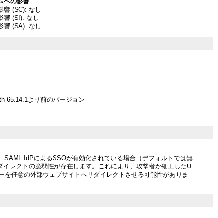
ムへの影響
 (SC): なし
 (SI): なし
 (SA): なし
llauth 65.14.1より前のバージョン
uthには、SAML IdPによるSSOが有効化されている場合（デフォルトでは無
ダイレクトの脆弱性が存在します。これにより、攻撃者が細工したU
ザーを任意の外部ウェブサイトへリダイレクトさせる可能性がありま