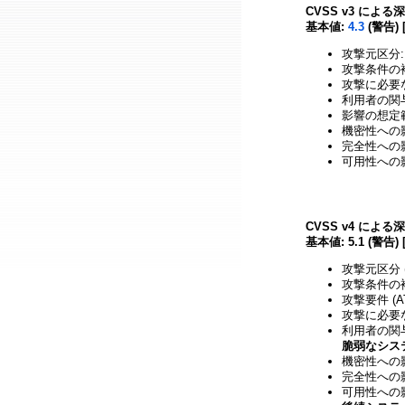
CVSS v3 による
基本値:
4.3
(警告) 
攻撃元区分:
攻撃条件の複
攻撃に必要
利用者の関与
影響の想定範
機密性への影
完全性への影響
可用性への影
CVSS v4 による
基本値: 5.1 (警告) 
攻撃元区分 (
攻撃条件の複雑
攻撃要件 (A
攻撃に必要な
利用者の関与 
脆弱なシス
機密性への影響
完全性への影響
可用性への影響