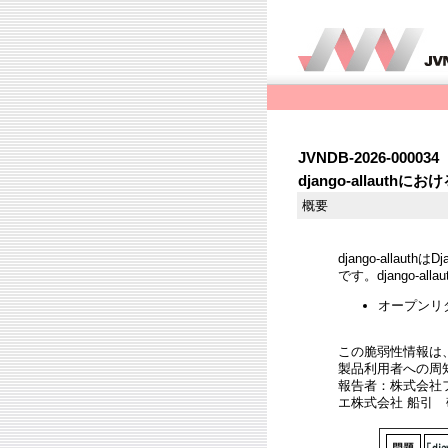
JVNDB-2026-000034
django-allau
概要
django-all
です。django-a
オープンリダイ
この脆弱性情報は
製品利用者への周
報告者：株式会社フ
エ株式会社 船引 