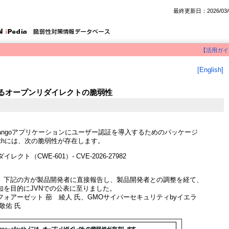
最終更新日：2026/03/
【活用ガイ
[English]
thにおけるオープンリダイレクトの脆弱性
authはDjangoアプリケーションにユーザー認証を導入するためのパッケージ
llauthには、次の脆弱性が存在します。
レクト（CWE-601）- CVE-2026-27982
、下記の方が製品開発者に直接報告し、製品開発者との調整を経て、
知を目的にJVNでの公表に至りました。
ォアーゼット 蔀 綾人 氏、GMOサイバーセキュリティbyイエラ
敬佑 氏