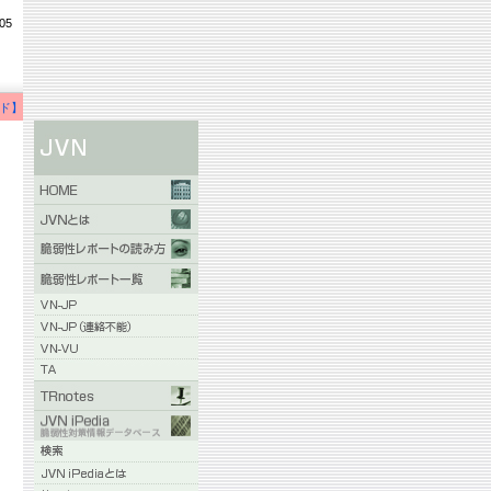
05
ド】