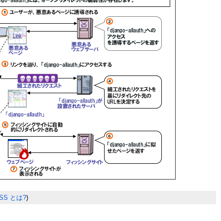
SS とは?
)