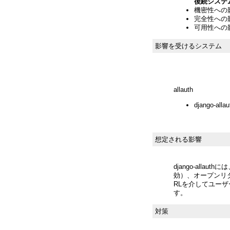
後続システ
機密性への影響
完全性への影響
可用性への影響
影響を受けるシステム
allauth
django-a
想定される影響
django-alla
効）、オープンリ
RLを介してユー
す。
対策