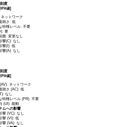
深刻度
[IPA値]
 ネットワーク
雑さ: 低
な特権レベル: 不要
: 要
囲: 変更なし
響(C): なし
(I): 低
響(A): なし
深刻度
[IPA値]
AV): ネットワーク
さ (AC): 低
T): なし
特権レベル (PR): 不要
(UI): 能動
テムへの影響
 (VC): なし
 (VI): 低
 (VA): なし