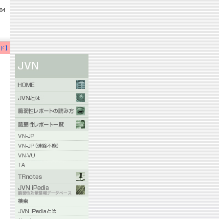
04
ド】