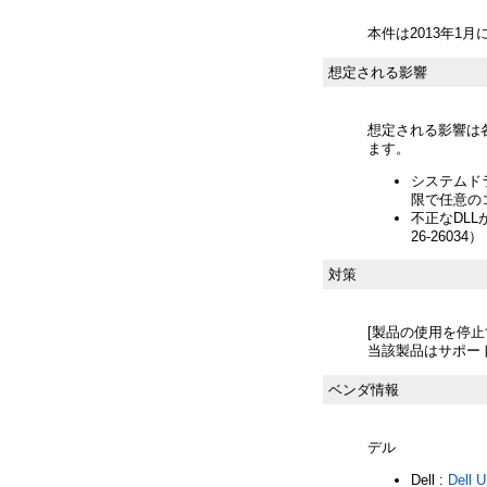
本件は2013年1
想定される影響
想定される影響は
ます。
システムド
限で任意のコ
不正なDLL
26-26034）
対策
[製品の使用を停止
当該製品はサポー
ベンダ情報
デル
Dell :
Dell 