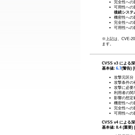
完全性への影響
可用性への影響
後続システ
機密性への影響
完全性への影響
可用性への影響
※上記は、CVE-20
ます。
CVSS v3 による
基本値:
6.7
(警告) [
攻撃元区分 
攻撃条件の複
攻撃に必要な
利用者の関与
影響の想定範
機密性への影
完全性への影
可用性への影
CVSS v4 による
基本値: 8.4 (重要) 