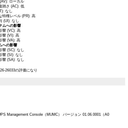
AV): ローカル
さ (AC): 低
T): なし
特権レベル (PR): 高
(UI): なし
テムへの影響
 (VC): 高
 (VI): 高
 (VA): 高
ムへの影響
 (SC): なし
 (SI): なし
 (SA): なし
26-26033の評価になり
i-UPS Management Console（MUMC） バージョン 01.06.0001（A0