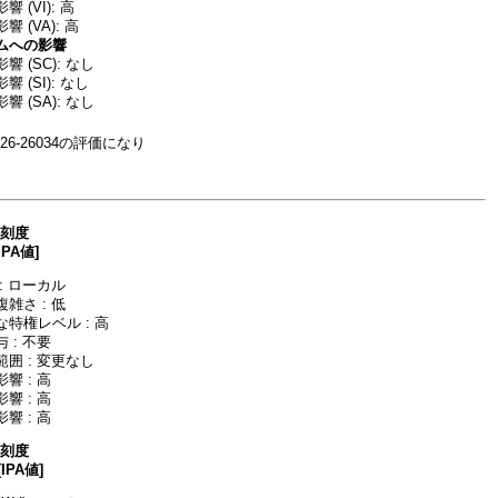
 (VI): 高
 (VA): 高
ムへの影響
 (SC): なし
 (SI): なし
 (SA): なし
26-26034の評価になり
深刻度
IPA値]
: ローカル
雑さ : 低
特権レベル : 高
 : 不要
囲 : 変更なし
響 : 高
響 : 高
響 : 高
深刻度
[IPA値]