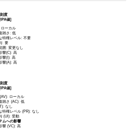
深刻度
[IPA値]
 ローカル
雑さ: 低
な特権レベル: 不要
: 要
囲: 変更なし
(C): 高
(I): 高
(A): 高
深刻度
[IPA値]
AV): ローカル
さ (AC): 低
T): なし
特権レベル (PR): なし
(UI): 受動
テムへの影響
 (VC): 高