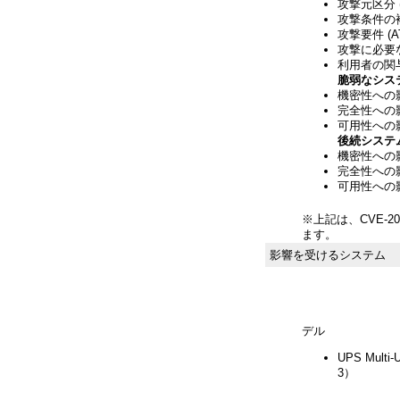
攻撃元区分 (
攻撃条件の複雑
攻撃要件 (A
攻撃に必要な
利用者の関与 
脆弱なシス
機密性への影響
完全性への影響
可用性への影響
後続システ
機密性への影響
完全性への影響
可用性への影響
※上記は、CVE-20
ます。
影響を受けるシステム
デル
UPS Mult
3）