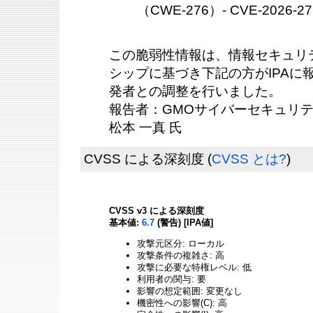
（CWE-276）- CVE-2026-27
この脆弱性情報は、情報セキュリ
シップに基づき下記の方がIPAに報告
発者との調整を行いました。
報告者：GMOサイバーセキュリテ
松本 一真 氏
CVSS による深刻度
(
CVSS とは?
)
CVSS v3 による深刻度
基本値:
6.7
(警告) [IPA値]
攻撃元区分: ローカル
攻撃条件の複雑さ: 高
攻撃に必要な特権レベル: 低
利用者の関与: 要
影響の想定範囲: 変更なし
機密性への影響(C): 高