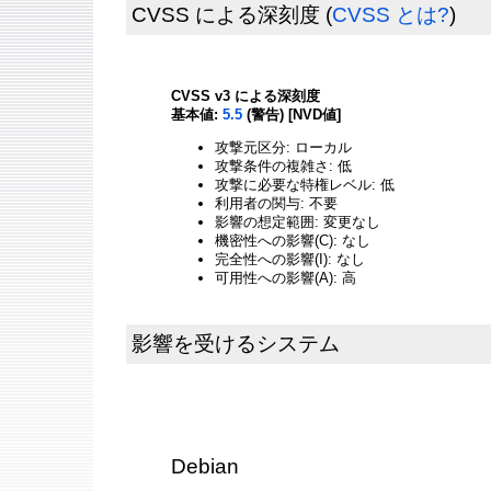
CVSS による深刻度
(
CVSS とは?
)
CVSS v3 による深刻度
基本値:
5.5
(警告) [NVD値]
攻撃元区分: ローカル
攻撃条件の複雑さ: 低
攻撃に必要な特権レベル: 低
利用者の関与: 不要
影響の想定範囲: 変更なし
機密性への影響(C): なし
完全性への影響(I): なし
可用性への影響(A): 高
影響を受けるシステム
Debian