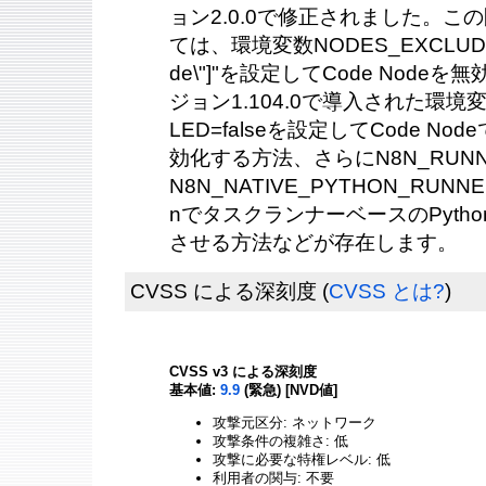
ョン2.0.0で修正されました。
ては、環境変数NODES_EXCLUDE: "[
de\"]"を設定してCode Node
ジョン1.104.0で導入された環境変数
LED=falseを設定してCode No
効化する方法、さらにN8N_RUNN
N8N_NATIVE_PYTHON_RU
nでタスクランナーベースのPyth
させる方法などが存在します。
CVSS による深刻度
(
CVSS とは?
)
CVSS v3 による深刻度
基本値:
9.9
(緊急) [NVD値]
攻撃元区分: ネットワーク
攻撃条件の複雑さ: 低
攻撃に必要な特権レベル: 低
利用者の関与: 不要