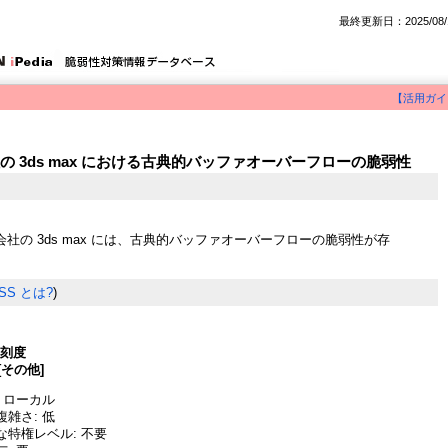
最終更新日：2025/08/
【活用ガイ
 3ds max における古典的バッファオーバーフローの脆弱性
社の 3ds max には、古典的バッファオーバーフローの脆弱性が存
SS とは?
)
深刻度
[その他]
 ローカル
雑さ: 低
な特権レベル: 不要