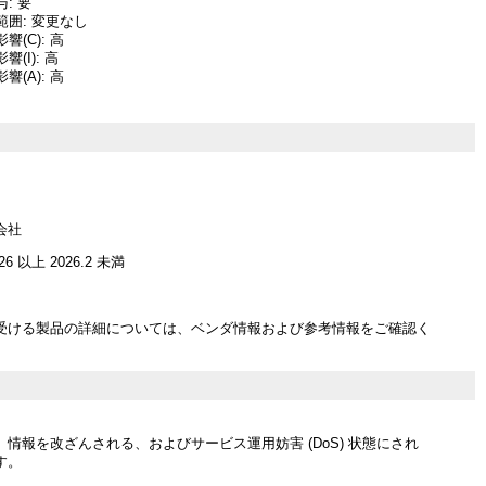
: 要
囲: 変更なし
(C): 高
(I): 高
(A): 高
会社
026 以上 2026.2 未満
受ける製品の詳細については、ベンダ情報および参考情報をご確認く
情報を改ざんされる、およびサービス運用妨害 (DoS) 状態にされ
す。