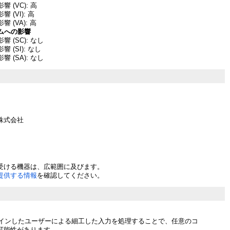
 (VC): 高
 (VI): 高
 (VA): 高
ムへの影響
 (SC): なし
 (SI): なし
 (SA): なし
株式会社
受ける機器は、広範囲に及びます。
提供する情報
を確認してください。
gにログインしたユーザーによる細工した入力を処理することで、任意のコ
可能性があります。