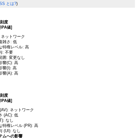
SS とは?
)
深刻度
[IPA値]
 ネットワーク
雑さ: 低
な特権レベル: 高
: 不要
囲: 変更なし
(C): 高
(I): 高
(A): 高
深刻度
[IPA値]
AV): ネットワーク
(AC): 低
T): なし
特権レベル (PR): 高
(UI): なし
テムへの影響