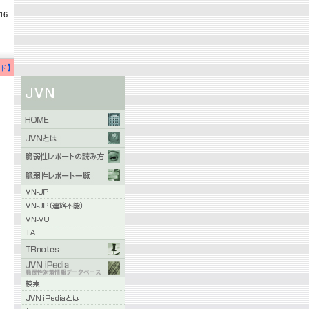
16
ド】