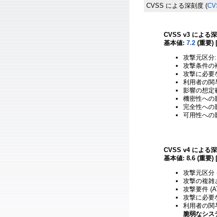
CVSS による深刻度
(
CV
CVSS v3 による
基本値:
7.2
(重要) 
攻撃元区分:
攻撃条件の複
攻撃に必要
利用者の関与
影響の想定範
機密性への影響
完全性への影響
可用性への影響
CVSS v4 による
基本値: 8.6 (重要) 
攻撃元区分 (
攻撃の複雑さ 
攻撃要件 (A
攻撃に必要な
利用者の関与 
脆弱なシス