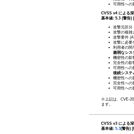
可用性への影
CVSS v4 による
基本値: 5.3 (警告) 
攻撃元区分 (
攻撃の複雑さ 
攻撃要件 (A
攻撃に必要な
利用者の関与 
脆弱なシス
機密性の影響 
完全性の影響 
可用性への影響
後続システ
機密性への影響
完全性への影響
可用性への影響
※上記は、CVE-20
ます。
CVSS v3 による
基本値:
5.3
(警告) [