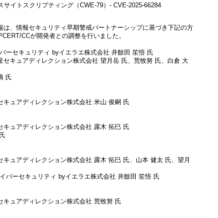
イトスクリプティング（CWE-79）- CVE-2025-66284
報は、情報セキュリティ早期警戒パートナーシップに基づき下記の方
JPCERT/CCが開発者との調整を行いました。
バーセキュリティ byイエラエ株式会社 井餘田 笙悟 氏
アディレクション株式会社 望月岳 氏、荒牧努 氏、白倉 大
 氏
キュアディレクション株式会社 米山 俊嗣 氏
キュアディレクション株式会社 露木 拓巳 氏
氏
キュアディレクション株式会社 露木 拓巳 氏、山本 健太 氏、望月
キュリティ byイエラエ株式会社 井餘田 笙悟 氏
セキュアディレクション株式会社 荒牧努 氏