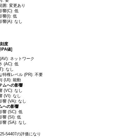
: 要
囲: 変更あり
(C): 低
(I): 低
響(A): なし
深刻度
[IPA値]
AV): ネットワーク
(AC): 低
T): なし
特権レベル (PR): 不要
(UI): 能動
テムへの影響
(VC): なし
(VI): なし
 (VA): なし
ムへの影響
 (SC): 低
 (SI): 低
 (SA): なし
25-54407の評価になり