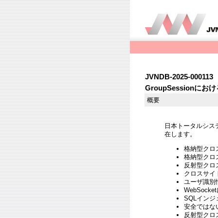
JVNDB-2025-000113
GroupSessionに
概要
日本トータルシステ
在します。
格納型クロスサ
格納型クロスサ
反射型クロスサ
クロスサイトリ
ユーザ識別情報
WebSock
SQLインジェ
安全ではない初
反射型クロスサ