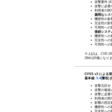
攻撃要件 (A
攻撃に必要な
利用者の関与 
脆弱なシス
機密性の影響 
完全性の影響 
可用性への影響
後続システ
機密性への影響
完全性への影響
可用性への影響
※上記は、CVE-2025
284の評価になり
CVSS v3 による
基本値:
5.4
(警告) [
攻撃元区分 
攻撃の複雑さ
攻撃に必要な
利用者の関与
影響の想定範
機密性への影
完全性への影