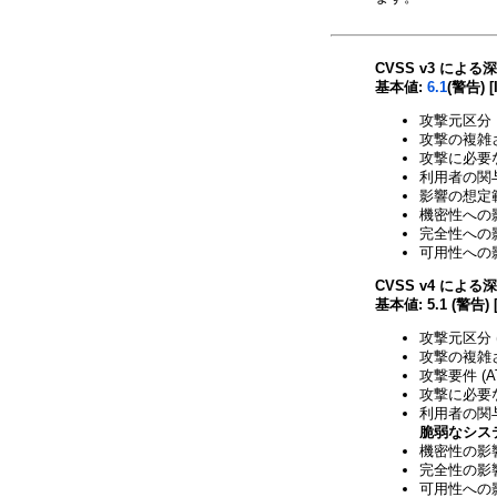
CVSS v3 による
基本値:
6.1
(警告) [
攻撃元区分 
攻撃の複雑さ
攻撃に必要な
利用者の関与
影響の想定範
機密性への影
完全性への影
可用性への影
CVSS v4 による
基本値: 5.1 (警告) 
攻撃元区分 (
攻撃の複雑さ 
攻撃要件 (A
攻撃に必要な
利用者の関与 
脆弱なシス
機密性の影響 
完全性の影響 
可用性への影響