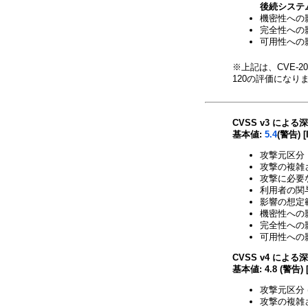
後続システ
機密性への影響
完全性への影響
可用性への影響
※上記は、CVE-2025
120の評価になり
CVSS v3 による
基本値:
5.4
(警告) [
攻撃元区分 
攻撃の複雑さ
攻撃に必要な
利用者の関与
影響の想定範
機密性への影
完全性への影
可用性への影
CVSS v4 による
基本値: 4.8 (警告) 
攻撃元区分 (
攻撃の複雑さ 