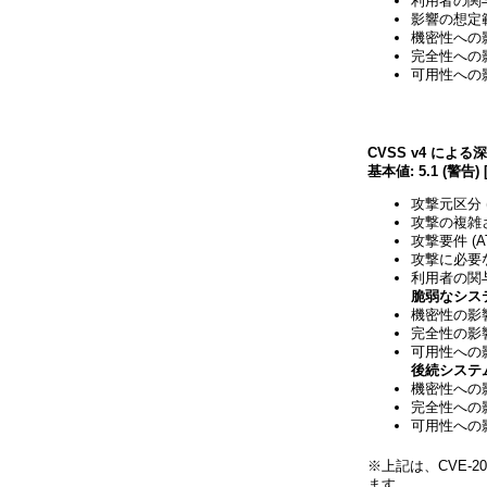
利用者の関与
影響の想定範
機密性への影響
完全性への影響
可用性への影
CVSS v4 による
基本値: 5.1 (警告) 
攻撃元区分 (
攻撃の複雑さ 
攻撃要件 (A
攻撃に必要な
利用者の関与 
脆弱なシス
機密性の影響 
完全性の影響 
可用性への影響
後続システ
機密性への影響
完全性への影響
可用性への影響
※上記は、CVE-20
ます。