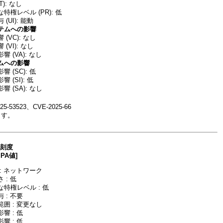
T): なし
特権レベル (PR): 低
(UI): 能動
テムへの影響
(VC): なし
(VI): なし
 (VA): なし
ムへの影響
 (SC): 低
 (SI): 低
 (SA): なし
-53523、CVE-2025-66
ます。
深刻度
IPA値]
: ネットワーク
 : 低
特権レベル : 低
 : 不要
囲 : 変更なし
響 : 低
響 : 低