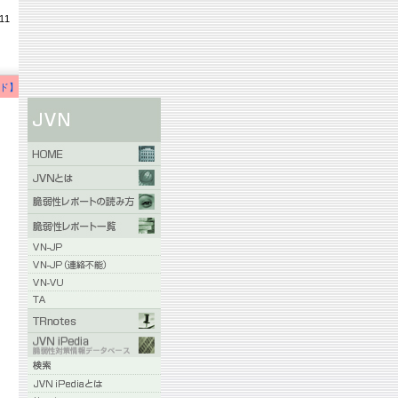
11
ド】