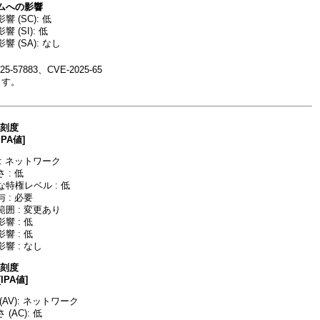
ムへの影響
 (SC): 低
 (SI): 低
 (SA): なし
-57883、CVE-2025-65
ます。
深刻度
IPA値]
: ネットワーク
 : 低
特権レベル : 低
 : 必要
囲 : 変更あり
響 : 低
響 : 低
響 : なし
深刻度
[IPA値]
AV): ネットワーク
(AC): 低