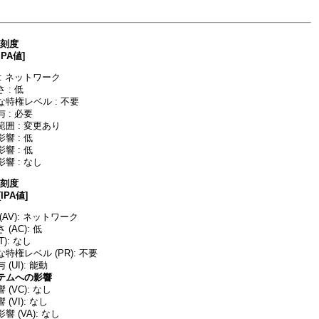
深刻度
IPA値]
: ネットワーク
 : 低
特権レベル : 不要
 : 必要
囲 : 変更あり
響 : 低
響 : 低
響 : なし
深刻度
[IPA値]
AV): ネットワーク
(AC): 低
T): なし
特権レベル (PR): 不要
(UI): 能動
テムへの影響
(VC): なし
(VI): なし
 (VA): なし