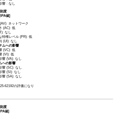
響 : なし
深刻度
[IPA値]
AV): ネットワーク
(AC): 低
T): なし
特権レベル (PR): 低
(UI): なし
テムへの影響
(VC): 低
(VI): 低
 (VA): なし
ムへの影響
 (SC): なし
 (SI): なし
 (SA): なし
25-62192の評価になり
深刻度
IPA値]