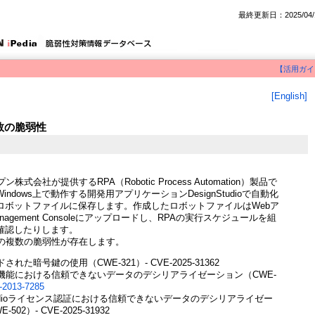
最終更新日：2025/04/
【活用ガイ
[English]
複数の脆弱性
プン株式会社が提供するRPA（Robotic Process Automation）製品で
ndows上で動作する開発用アプリケーションDesignStudioで自動化
ロボットファイルに保存します。作成したロボットファイルはWebア
agement Consoleにアップロードし、RPAの実行スケジュールを組
確認したりします。
は、次の複数の脆弱性が存在します。
れた暗号鍵の使用（CWE-321）- CVE-2025-31362
機能における信頼できないデータのデシリアライゼーション（CWE-
2013-7285
 Studioライセンス認証における信頼できないデータのデシリアライゼー
502）- CVE-2025-31932