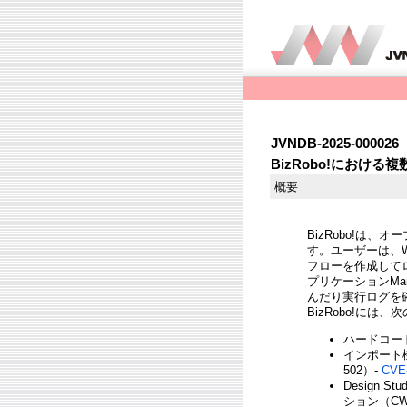
JVNDB-2025-000026
BizRobo!における
概要
BizRobo!は、オー
す。ユーザーは、Wi
フローを作成して
プリケーションMan
んだり実行ログを
BizRobo!に
ハードコードさ
インポート
502）-
CVE-
Design
ション（CWE-