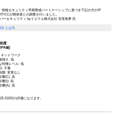
、情報セキュリティ早期警戒パートナーシップに基づき下記の方がIP
ERT/CCが開発者との調整を行いました。
バーセキュリティ byイエラエ株式会社 安里眞夢 氏
SS とは?
)
深刻度
[IPA値]
 ネットワーク
雑さ: 低
な特権レベル: 低
: 不要
囲: 変更なし
(C): 高
(I): 高
(A): 高
25-31932の評価になります。