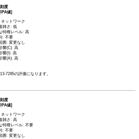
深刻度
[IPA値]
 ネットワーク
雑さ: 低
な特権レベル: 高
: 不要
囲: 変更なし
(C): 高
(I): 高
(A): 高
013-7285の評価になります。
深刻度
[IPA値]
 ネットワーク
雑さ: 高
な特権レベル: 不要
: 不要
囲: 変更なし