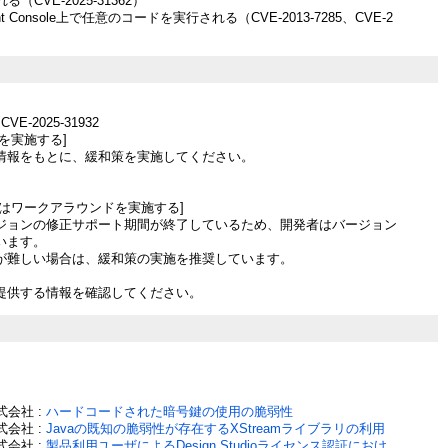
（CVE-2025-31362）
ent Console上で任意のコードを実行される（CVE-2013-7285、CVE-2
）
CVE-2025-31932
を実施する]
情報をもとに、緩和策を実施してください。
たはワークアラウンドを実施する]
ジョンの修正サポート期間が終了しているため、開発者はバージョン
います。
が難しい場合は、緩和策の実施を推奨しています。
提供する情報を確認してください。
会社 :
ハードコードされた暗号鍵の使用の脆弱性
会社 :
Javaの既知の脆弱性が存在するXStreamライブラリの利用
会社 :
製品利用ユーザによるDesign Studioライセンス認証におけ