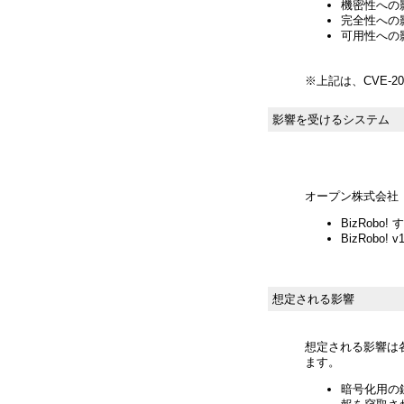
機密性への影響
完全性への影響
可用性への影
※上記は、CVE-20
影響を受けるシステム
オープン株式会社
BizRobo!
BizRobo
想定される影響
想定される影響は
ます。
暗号化用の