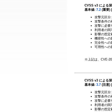
CVSS v3 による
基本値:
7.2
(重要) 
攻撃元区分:
攻撃条件の複
攻撃に必要
利用者の関与
影響の想定範
機密性への影響
完全性への影響
可用性への影響
※上記は、CVE-2
CVSS v3 による
基本値:
3.7
(注意) 
攻撃元区分:
攻撃条件の複
攻撃に必要
利用者の関与
影響の想定範