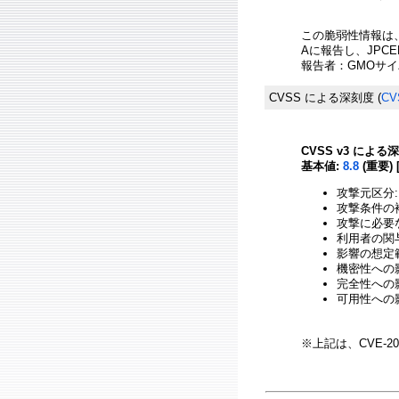
この脆弱性情報は
Aに報告し、JPC
報告者：GMOサイ
CVSS による深刻度
(
CV
CVSS v3 による
基本値:
8.8
(重要) 
攻撃元区分:
攻撃条件の複
攻撃に必要
利用者の関与
影響の想定範
機密性への影響
完全性への影響
可用性への影響
※上記は、CVE-20