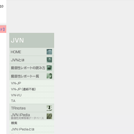
10
ド】