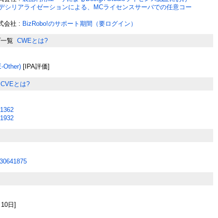
aのデシリアライゼーションによる、MCライセンスサーバでの任意コー
会社 :
BizRobo!のサポート期間（要ログイン）
プ一覧
CWEとは?
Other)
[IPA評価]
CVEとは?
1362
1932
30641875
月10日]