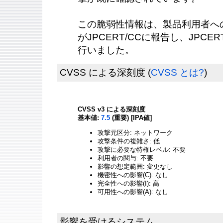
この脆弱性情報は、製品利用者へ
がJPCERT/CCに報告し、JPCE
行いました。
CVSS による深刻度
(
CVSS とは?
)
CVSS v3 による深刻度
基本値:
7.5
(重要) [IPA値]
攻撃元区分: ネットワーク
攻撃条件の複雑さ: 低
攻撃に必要な特権レベル: 不要
利用者の関与: 不要
影響の想定範囲: 変更なし
機密性への影響(C): なし
完全性への影響(I): 高
可用性への影響(A): なし
影響を受けるシステム