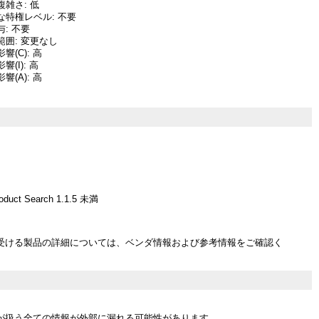
雑さ: 低
な特権レベル: 不要
: 不要
囲: 変更なし
(C): 高
(I): 高
(A): 高
oduct Search 1.1.5 未満
受ける製品の詳細については、ベンダ情報および参考情報をご確認く
が扱う全ての情報が外部に漏れる可能性があります。