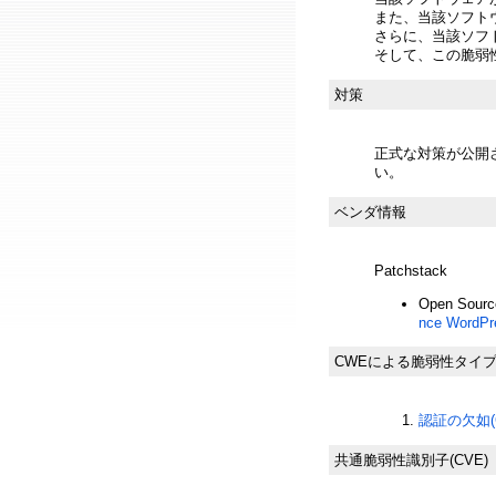
また、当該ソフト
さらに、当該ソフ
そして、この脆弱
対策
正式な対策が公開
い。
ベンダ情報
Patchstack
Open Source
nce WordPre
CWEによる脆弱性タイ
認証の欠如(C
共通脆弱性識別子(CVE)