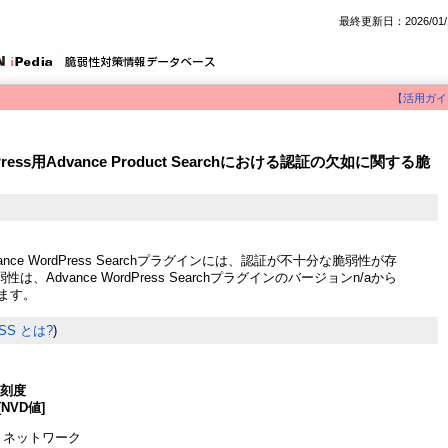
最終更新日：2026/01/
【活用ガイ
Press用Advance Product Searchにおける認証の欠如に関する脆
dvance WordPress Searchプラグインには、認証が不十分な脆弱性が存
、Advance WordPress Searchプラグインのバージョンn/aから
します。
SS とは?
)
深刻度
[NVD値]
 ネットワーク