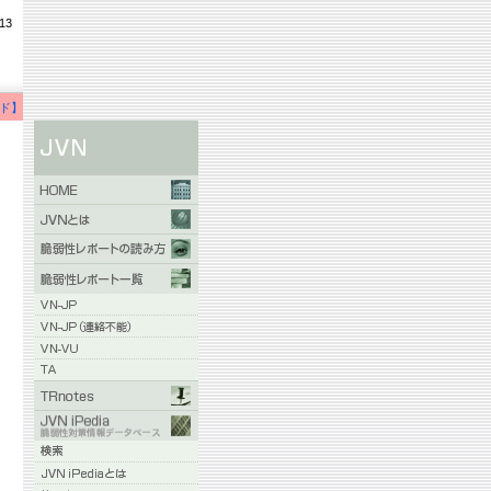
13
ド】