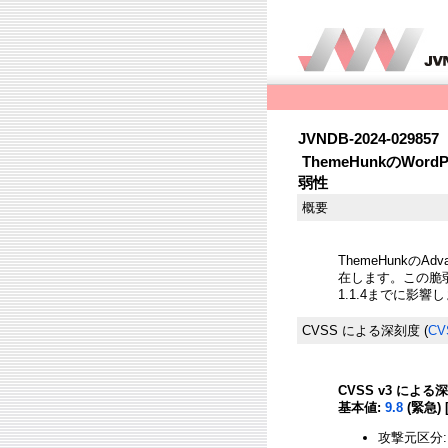
JVNDB-2024-029857
ThemeHunkのWord
弱性
概要
ThemeHunkのA
在します。この脆弱性は
1.1.4までに影響
CVSS による深刻度
(
CV
CVSS v3 による
基本値:
9.8
(緊急) 
攻撃元区分: