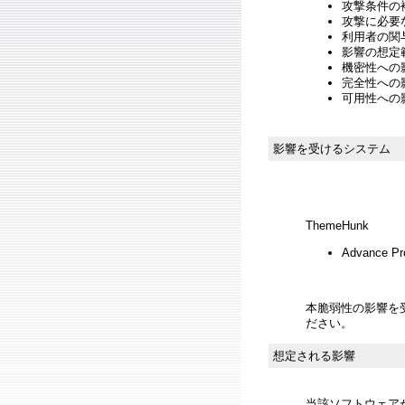
攻撃条件の複
攻撃に必要
利用者の関与
影響の想定範
機密性への影響
完全性への影響
可用性への影響
影響を受けるシステム
ThemeHunk
Advance Pr
本脆弱性の影響を
ださい。
想定される影響
当該ソフトウェア