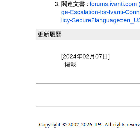
関連文書 :
forums.ivanti.com
ge-Escalation-for-Ivanti-Con
licy-Secure?language=en_U
更新履歴
[2024年02月07日]
掲載