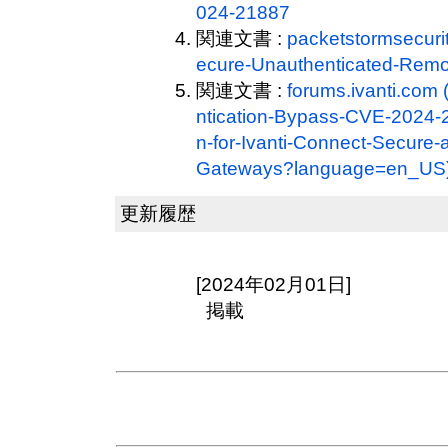
024-21887
関連文書 :
packetstormsecuri
ecure-Unauthenticated-Remo
関連文書 :
forums.ivanti.co
ntication-Bypass-CVE-2024-
n-for-Ivanti-Connect-Secure-
Gateways?language=en_US
更新履歴
[2024年02月01日]
掲載