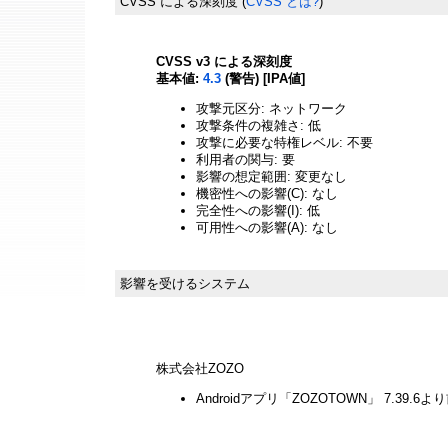
CVSS による深刻度
(
CVSS とは?
)
CVSS v3 による深刻度
基本値:
4.3
(警告) [IPA値]
攻撃元区分: ネットワーク
攻撃条件の複雑さ: 低
攻撃に必要な特権レベル: 不要
利用者の関与: 要
影響の想定範囲: 変更なし
機密性への影響(C): なし
完全性への影響(I): 低
可用性への影響(A): なし
影響を受けるシステム
株式会社ZOZO
Androidアプリ「ZOZOTOWN」 7.39.