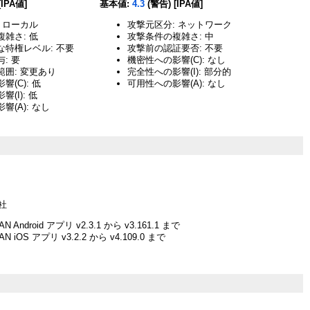
[IPA値]
基本値:
4.3
(警告) [IPA値]
 ローカル
攻撃元区分: ネットワーク
雑さ: 低
攻撃条件の複雑さ: 中
な特権レベル: 不要
攻撃前の認証要否: 不要
: 要
機密性への影響(C): なし
囲: 変更あり
完全性への影響(I): 部分的
(C): 低
可用性への影響(A): なし
(I): 低
響(A): なし
社
PAN Android アプリ v2.3.1 から v3.161.1 まで
PAN iOS アプリ v3.2.2 から v4.109.0 まで