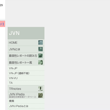
29
ド】