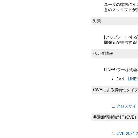
ユーザの端末にイン
意のスクリプトが
対策
[アップデートする
開発者が提供する
ベンダ情報
LINEヤフー株式会
JVN :
LI
CWEによる脆弱性タイ
クロスサイト
共通脆弱性識別子(CVE)
CVE-2024-2