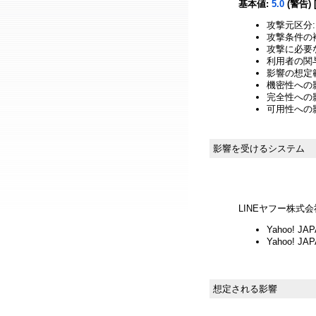
基本値:
5.0
(警告) 
攻撃元区分:
攻撃条件の複
攻撃に必要
利用者の関与
影響の想定範
機密性への影響
完全性への影響
可用性への影
影響を受けるシステム
LINEヤフー株式会
Yahoo! JA
Yahoo! JA
想定される影響