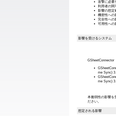
攻撃に必要
利用者の関与
影響の想定範
機密性への影響
完全性への影響
可用性への影
影響を受けるシステム
GSheetConnector
GSheetConn
me Sync) 3
GSheetConn
me Sync)
本脆弱性の影響を
ださい。
想定される影響