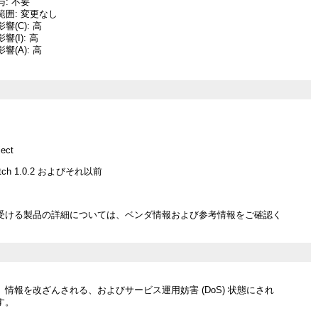
: 不要
囲: 変更なし
(C): 高
(I): 高
(A): 高
ject
witch 1.0.2 およびそれ以前
受ける製品の詳細については、ベンダ情報および参考情報をご確認く
情報を改ざんされる、およびサービス運用妨害 (DoS) 状態にされ
す。