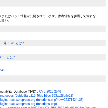
リまたはパッチ情報が公開されています。参考情報を参照して適切な
ださい。
プ一覧
CWEとは?
CVEとは?
546
lnerability Database (NVD) :
CVE-2023-2546
lana.codes (0cfdc5fa-d219-46bb-b8cc-693ac28a9e92)
plugins.trac.wordpress.org (functions.php?rev=2237142#L33)
lugins.trac.wordpress.org (functions.php)
www.wordfence.com (e89d912d-fa7a-4fb1-8872-95fa861c21ca?source