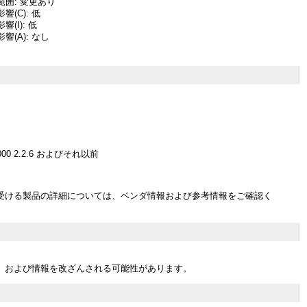
囲: 変更あり
(C): 低
(I): 低
響(A): なし
 3000 2.2.6 およびそれ以前
受ける製品の詳細については、ベンダ情報および参考情報をご確認く
、および情報を改ざんされる可能性があります。