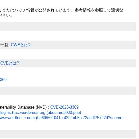
リまたはパッチ情報が公開されています。参考情報を参照して適切な
ださい。
プ一覧
CWEとは?
CVEとは?
369
lnerability Database (NVD) :
CVE-2023-3369
plugins.trac.wordpress.org (aboutme3000.php)
www.wordfence.com (be6f660f-041a-42f2-ab5b-72aedf75727d?source