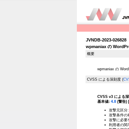
JVNDB-2023-026828
wpmaniax の WordP
概要
wpmaniax の W
CVSS による深刻度
(
CV
CVSS v3 による
基本値:
4.8
(警告) 
攻撃元区分:
攻撃条件の複
攻撃に必要
利用者の関与