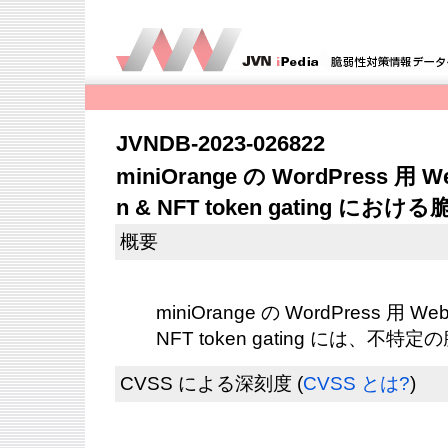
JVNDB-2023-026822
miniOrange の WordPress 用 Web3
n & NFT token gating におけ
概要
miniOrange の WordPress 用 Web3 
NFT token gating には、
CVSS による深刻度
(
CVSS とは?
)