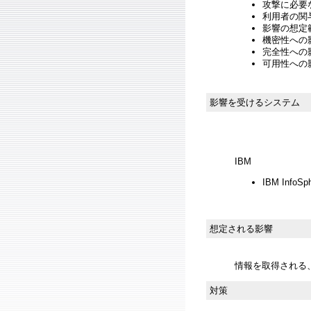
攻撃に必要
利用者の関与
影響の想定範
機密性への影響
完全性への影響
可用性への影
影響を受けるシステム
IBM
IBM InfoSph
想定される影響
情報を取得される
対策