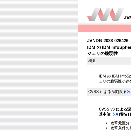
JVNDB-2023-026426
IBM の IBM InfoS
ジェリの脆弱性
概要
IBM の IBM Inf
ェリの脆弱性が存
CVSS による深刻度
(
CV
CVSS v3 による
基本値:
5.4
(警告) 
攻撃元区分:
攻撃条件の複