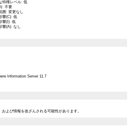
な特権レベル: 低
: 不要
囲: 変更なし
(C): 低
(I): 低
響(A): なし
ere Information Server 11.7
、および情報を改ざんされる可能性があります。