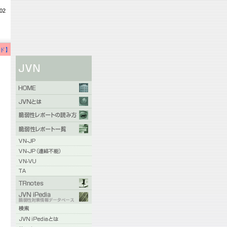
02
ド】