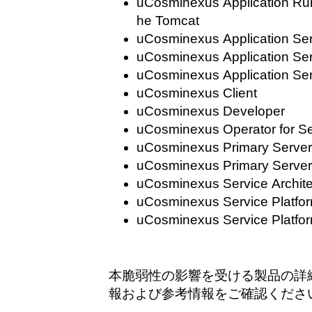
uCosminexus Application Run
he Tomcat
uCosminexus Application Se
uCosminexus Application Ser
uCosminexus Application Se
uCosminexus Client
uCosminexus Developer
uCosminexus Operator for Se
uCosminexus Primary Serve
uCosminexus Primary Server
uCosminexus Service Archite
uCosminexus Service Platfo
uCosminexus Service Platfo
本脆弱性の影響を受ける製品の詳
報および参考情報をご確認くださ