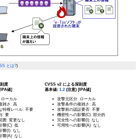
SS とは?
)
深刻度
CVSS v2 による深刻度
[IPA値]
基本値:
1.2
(注意) [IPA値]
 ローカル
攻撃元区分: ローカル
雑さ: 高
攻撃条件の複雑さ: 高
な特権レベル: 不要
攻撃前の認証要否: 不要
: 要
機密性への影響(C): 部分的
囲: 変更なし
完全性への影響(I): なし
(C): 低
可用性への影響(A): なし
(I): なし
響(A): なし