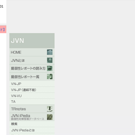
01
ド】