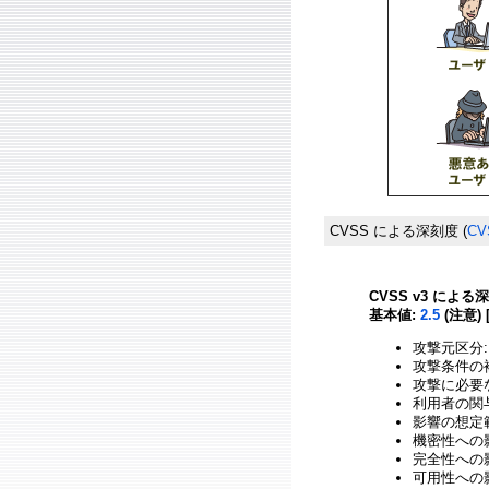
CVSS による深刻度
(
CV
CVSS v3 による
基本値:
2.5
(注意) 
攻撃元区分:
攻撃条件の複
攻撃に必要
利用者の関与
影響の想定範
機密性への影響
完全性への影響
可用性への影