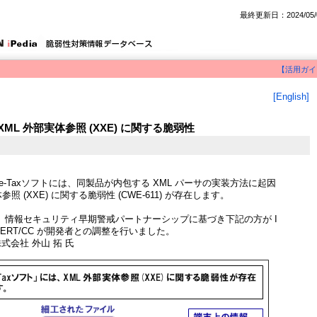
最終更新日：2024/05/
【活用ガイ
[English]
XML 外部実体参照 (XXE) に関する脆弱性
e-Taxソフトには、同製品が内包する XML パーサの実装方法に起因
参照 (XXE) に関する脆弱性 (CWE-611) が存在します。
、情報セキュリティ早期警戒パートナーシップに基づき下記の方が I
CERT/CC が開発者との調整を行いました。
式会社 外山 拓 氏