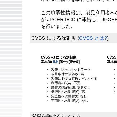
この脆弱性情報は、製品利用者へ
が JPCERT/CC に報告し、JPC
を行いました。
CVSS による深刻度
(
CVSS とは?
)
CVSS v3 による深刻度
CVS
基本値:
5.9
(警告) [IPA値]
基本値
攻撃元区分: ネットワーク
攻撃条件の複雑さ: 高
攻撃に必要な特権レベル: 不要
利用者の関与: 不要
影響の想定範囲: 変更なし
機密性への影響(C): 高
完全性への影響(I): なし
可用性への影響(A): なし
影響を受けるシステム