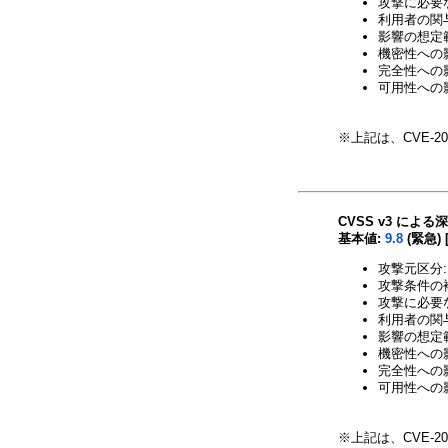
攻撃に必要
利用者の関与
影響の想定範
機密性への影響
完全性への影響
可用性への影
※上記は、CVE-20
CVSS v3 による
基本値:
9.8
(緊急) 
攻撃元区分:
攻撃条件の複
攻撃に必要
利用者の関与
影響の想定範
機密性への影響
完全性への影響
可用性への影響
※上記は、CVE-20