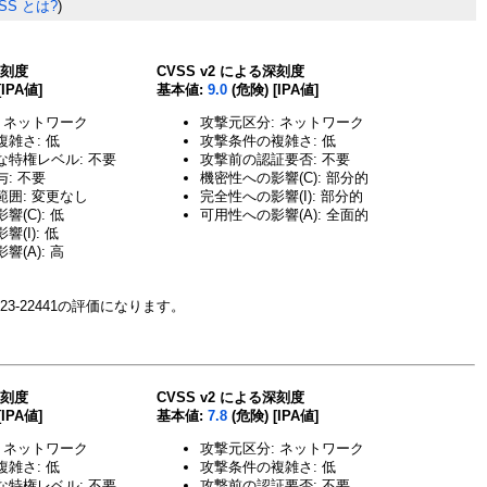
SS とは?
)
深刻度
CVSS v2 による深刻度
[IPA値]
基本値:
9.0
(危険) [IPA値]
 ネットワーク
攻撃元区分: ネットワーク
雑さ: 低
攻撃条件の複雑さ: 低
な特権レベル: 不要
攻撃前の認証要否: 不要
: 不要
機密性への影響(C): 部分的
囲: 変更なし
完全性への影響(I): 部分的
(C): 低
可用性への影響(A): 全面的
(I): 低
(A): 高
23-22441の評価になります。
深刻度
CVSS v2 による深刻度
[IPA値]
基本値:
7.8
(危険) [IPA値]
 ネットワーク
攻撃元区分: ネットワーク
雑さ: 低
攻撃条件の複雑さ: 低
な特権レベル: 不要
攻撃前の認証要否: 不要