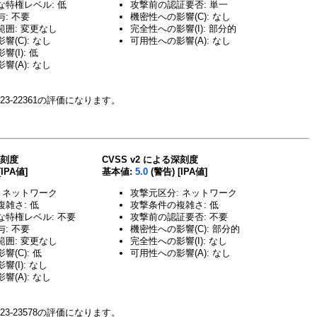
な特権レベル: 低
攻撃前の認証要否: 単一
: 不要
機密性への影響(C): なし
囲: 変更なし
完全性への影響(I): 部分的
響(C): なし
可用性への影響(A): なし
(I): 低
響(A): なし
23-22361の評価になります。
深刻度
CVSS v2 による深刻度
[IPA値]
基本値:
5.0
(警告) [IPA値]
 ネットワーク
攻撃元区分: ネットワーク
雑さ: 低
攻撃条件の複雑さ: 低
な特権レベル: 不要
攻撃前の認証要否: 不要
: 不要
機密性への影響(C): 部分的
囲: 変更なし
完全性への影響(I): なし
(C): 低
可用性への影響(A): なし
(I): なし
響(A): なし
23-23578の評価になります。