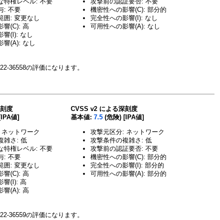
な特権レベル: 不要
攻撃前の認証要否: 不要
: 不要
機密性への影響(C): 部分的
囲: 変更なし
完全性への影響(I): なし
(C): 高
可用性への影響(A): なし
(I): なし
響(A): なし
22-36558の評価になります。
深刻度
CVSS v2 による深刻度
[IPA値]
基本値:
7.5
(危険) [IPA値]
 ネットワーク
攻撃元区分: ネットワーク
雑さ: 低
攻撃条件の複雑さ: 低
な特権レベル: 不要
攻撃前の認証要否: 不要
: 不要
機密性への影響(C): 部分的
囲: 変更なし
完全性への影響(I): 部分的
(C): 高
可用性への影響(A): 部分的
(I): 高
(A): 高
22-36559の評価になります。