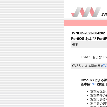
JVNDB-2022-004202
FortiOS および F
概要
FortiOS および
CVSS による深刻度
(
CV
CVSS v3 による
基本値:
9.8
(緊急) 
攻撃元区分:
攻撃条件の複
攻撃に必要
利用者の関与