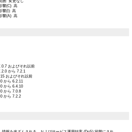
囲: 変更なし
(C): 高
(I): 高
(A): 高
xy 7.0.7 およびそれ以前
7.2.0 から 7.2.1
6.0.15 およびそれ以前
2.0 から 6.2.11
4.0 から 6.4.10
0.0 から 7.0.8
2.0 から 7.2.2
情報を改ざんされる、およびサービス運用妨害 (DoS) 状態にされ