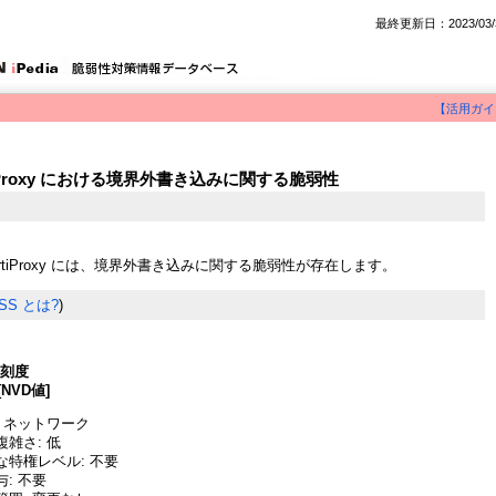
最終更新日：2023/03/
【活用ガイ
ortiProxy における境界外書き込みに関する脆弱性
 FortiProxy には、境界外書き込みに関する脆弱性が存在します。
SS とは?
)
深刻度
[NVD値]
 ネットワーク
雑さ: 低
な特権レベル: 不要
: 不要