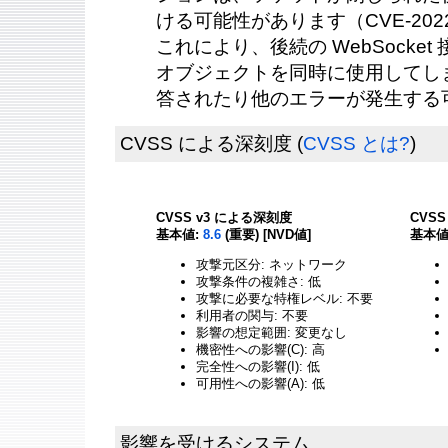
ける可能性があります（CVE-2022
これにより、後続の WebSocket 接
オブジェクトを同時に使用してし
答されたり他のエラーが発生する
CVSS による深刻度
(
CVSS とは?
)
CVSS v3 による深刻度
CVS
基本値:
8.6
(重要) [NVD値]
基本値
攻撃元区分: ネットワーク
攻撃条件の複雑さ: 低
攻撃に必要な特権レベル: 不要
利用者の関与: 不要
影響の想定範囲: 変更なし
機密性への影響(C): 高
完全性への影響(I): 低
可用性への影響(A): 低
影響を受けるシステム