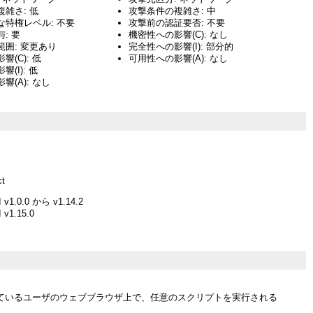
雑さ: 低
攻撃条件の複雑さ: 中
な特権レベル: 不要
攻撃前の認証要否: 不要
: 要
機密性への影響(C): なし
囲: 変更あり
完全性への影響(I): 部分的
(C): 低
可用性への影響(A): なし
(I): 低
響(A): なし
ct
v1.0.0 から v1.14.2
v1.15.0
ているユーザのウェブブラウザ上で、任意のスクリプトを実行される
。