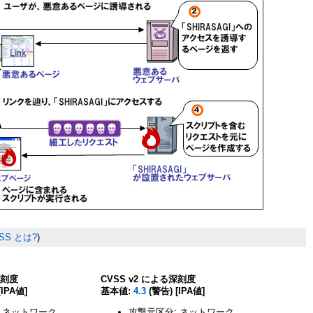
SS とは?
)
深刻度
CVSS v2 による深刻度
[IPA値]
基本値:
4.3
(警告) [IPA値]
 ネットワーク
攻撃元区分: ネットワーク