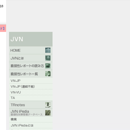
18
ド】