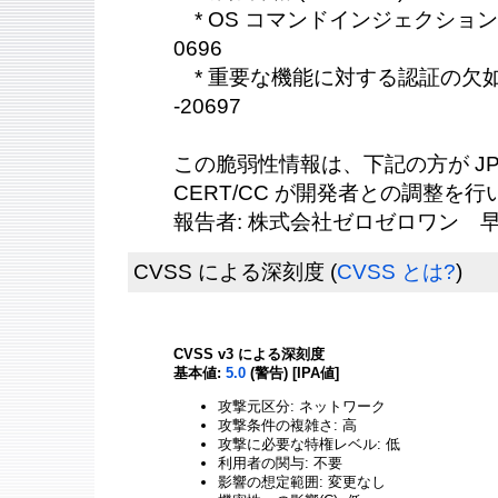
* OS コマンドインジェクション (CWE
0696
* 重要な機能に対する認証の欠如 (CWE
-20697
この脆弱性情報は、下記の方が JPC
CERT/CC が開発者との調整を
報告者: 株式会社ゼロゼロワン 早
CVSS による深刻度
(
CVSS とは?
)
CVSS v3 による深刻度
基本値:
5.0
(警告) [IPA値]
攻撃元区分: ネットワーク
攻撃条件の複雑さ: 高
攻撃に必要な特権レベル: 低
利用者の関与: 不要
影響の想定範囲: 変更なし